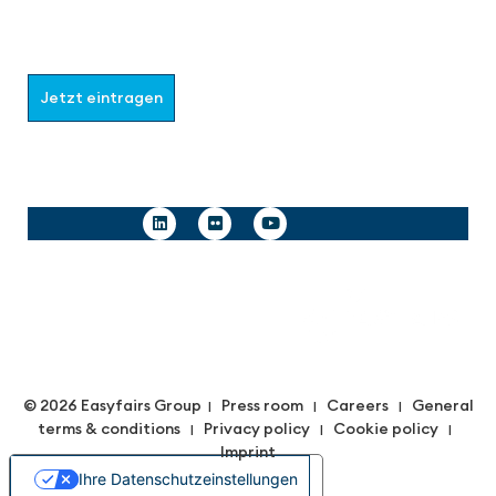
Wählen Sie aus, welche Informationen Sie erhalten
möchten.
Jetzt eintragen
Follow us
© 2026 Easyfairs Group
Press room
Careers
General
|
|
|
terms & conditions
Privacy policy
Cookie policy
|
|
|
Imprint
Ihre Datenschutzeinstellungen