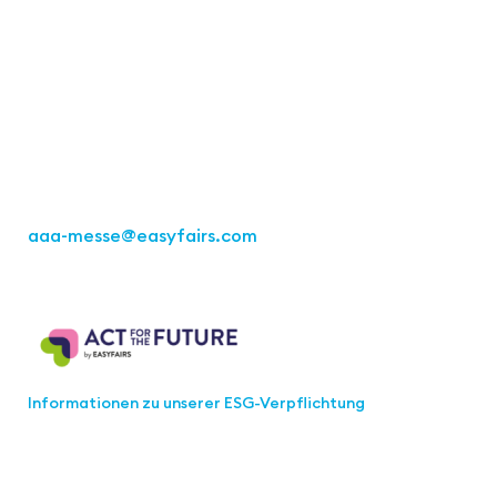
Kontakt
Easyfairs Deutschland GmbH
Büro Stuttgart
Kremser Straße 16
70469 Stuttgart
Tel.: +49 711 217267 10
aaa-messe
@easyfairs.com
Act for the Future
Informationen zu unserer ESG-Verpflichtung
Werden Sie Teil der aaa-Community!