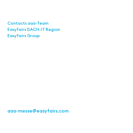
Links
Contacts aaa-Team
Easyfairs DACH-IT Region
Easyfairs Group
Contact
Easyfairs Deutschland GmbH
Office Stuttgart
Kremser Straße 16
70469 Stuttgart
Fon: +49 711 217267 10
aaa-messe
@easyfairs.com
Act for the Future